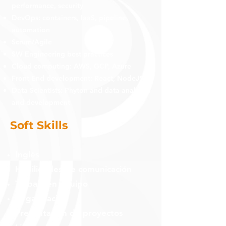
performance, security
DevOps: containers, IaaS, pipeline,
automation
Scrum/Agile
SW Engineering best practices
Cloud computing: AWS, GCP, Azure
Front End development: React, NodeJS
Data Scientists: Phyton and data analytics
and development
Soft Skills
Inglés
Habilidades de comunicación
Trabajo en equipo
Organización
Presentación de proyectos