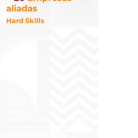
aliadas
Hard Skills
Lenguajes de programación
Frameworks
Bases de datos
Python
JavaScript
TypeScript
FrontEnd
C++
Full stack
Backend
FrontEnd
Mobile Development: iOS and Android
(various languages and tools)
Test Automation: functional,