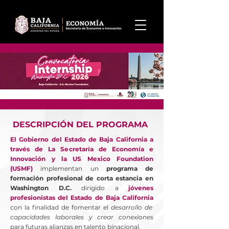
DESCRIPCIÓN DEL PROGRAMA
El Gobierno del Estado de Baja California a
través de La Secretaría de Economía e
Innovación y la US Mexico Foundation
(USMF)
implementan un
programa de
formación profesional de corta estancia en
Washington D.C.
dirigido a
jóvenes
profesionistas del Estado de Baja California
con la finalidad de fomentar el
desarrollo de
capacidades laborales y crear conexiones
para futuras alianzas en talento binacional.