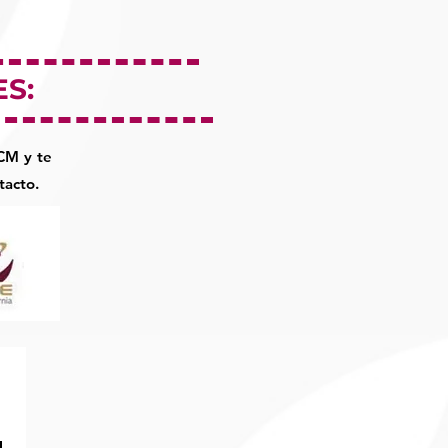
S:
CM y te
tacto.