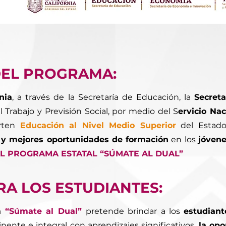
DEL PROGRAMA:
nia
, a través de la Secretaría de Educación, la
Secret
el Trabajo y Previsión Social, por medio del S
ervicio Na
rten
Educación al Nivel Medio Superior
del Estado
y mejores oportunidades de formación
en los
jóvene
L PROGRAMA ESTATAL “SÚMATE AL DUAL”
RA LOS ESTUDIANTES:
ma
“Súmate al Dual”
pretende brindar a los
estudiant
ente e integral con aprendizajes significativos,
la opo