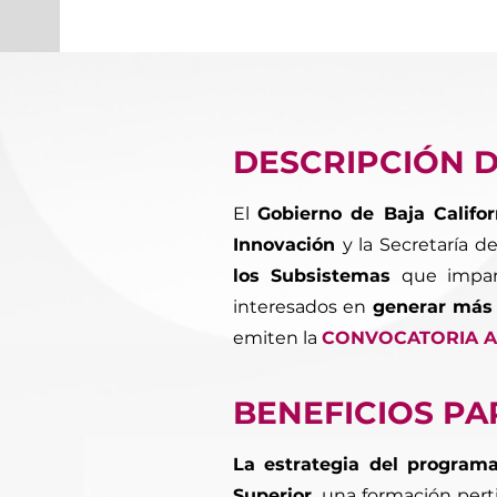
DESCRIPCIÓN 
El
Gobierno de Baja Califor
Innovación
y la Secretaría d
los Subsistemas
que impa
interesados en
generar más 
emiten la
CONVOCATORIA A
BENEFICIOS PA
La estrategia del progra
Superior,
una formación pertin