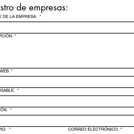
Registro de empresas: 
 DE LA EMPRESA:
*
PCIÓN:
*
 WEB:
*
SABLE:
*
IÓN:
*
PIO:
*
CORREO ELECTRÓNICO:
*