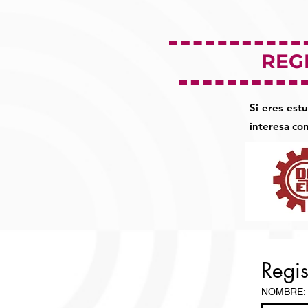
REG
Si eres es
interesa con
NOMBRE