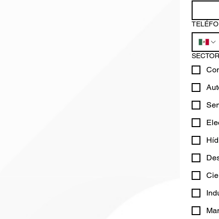
TELÉFO
SECTOR
Con
Aut
Sem
Ele
Híd
Des
Cie
Ind
Man