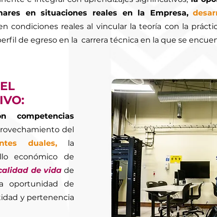
inares en situaciones reales en la Empresa,
desar
 condiciones reales al vincular la teoría con la práctic
perfil de egreso en la carrera técnica en la que se encuen
 EL
IVO:
on competencias
aprovechamiento del
ntes duales,
la
ollo económico de
calidad de vida
de
la oportunidad de
ntidad y pertenencia