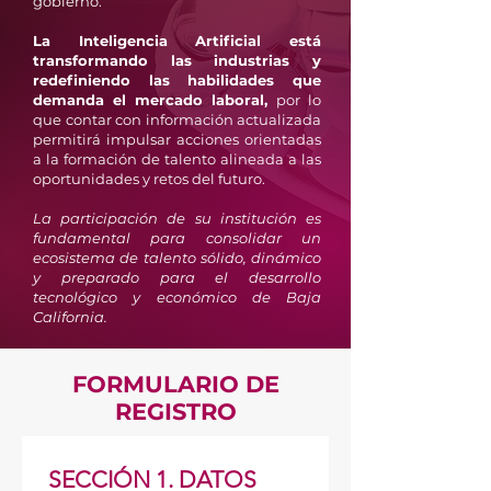
gobierno.
La Inteligencia Artificial está
transformando las industrias y
redefiniendo las habilidades que
demanda el mercado laboral,
por lo
que contar con información actualizada
permitirá impulsar acciones orientadas
a la formación de talento alineada a las
oportunidades y retos del futuro.
La participación de su institución es
fundamental para consolidar un
ecosistema de talento sólido, dinámico
y preparado para el desarrollo
tecnológico y económico de Baja
California.
FORMULARIO DE
REGISTRO
SECCIÓN 1. DATOS 